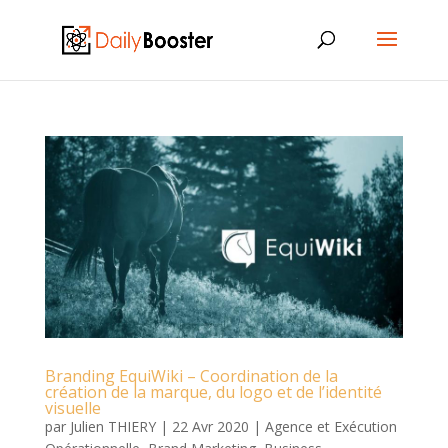
Branding EquiWiki – Coordination de la
création de la marque, du logo et de l’identité
visuelle
par
Julien THIERY
|
22 Avr 2020
|
Agence et Exécution